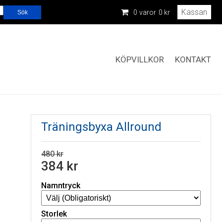
Kassan
0
varor
0 kr
KÖPVILLKOR
KONTAKT
Träningsbyxa Allround
480 kr
384 kr
Namntryck
Storlek