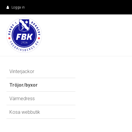
Logga in
Vinterjackor
Tröjor/byxor
Värmedress
Kosa webbutik